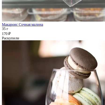
Макаронс Сочная малина
35 г
170 ₽
Раскупили