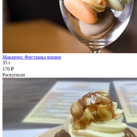
Макаронс Фисташка вишня
35 г
170 ₽
Раскупили