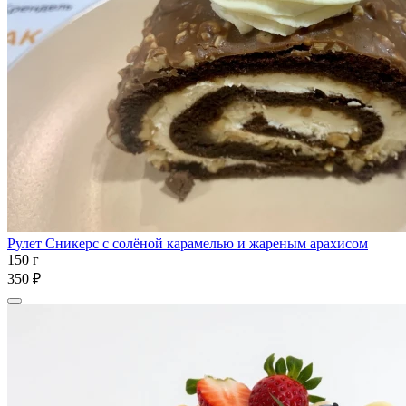
Рулет Сникерс с солёной карамелью и жареным арахисом
150 г
350 ₽