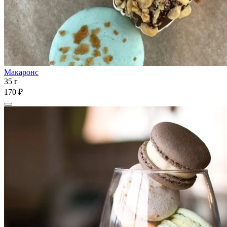
Макаронс
35 г
170 ₽