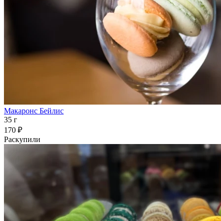
Макаронс Бейлис
35 г
170 ₽
Раскупили