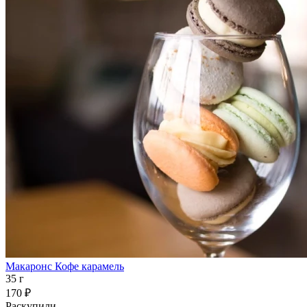
Макаронс Кофе карамель
35 г
170 ₽
Раскупили