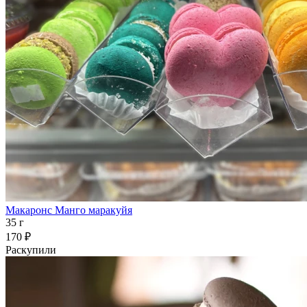
Макаронс Манго маракуйя
35 г
170 ₽
Раскупили