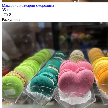
Макаронс Розмарин смородина
35 г
170 ₽
Раскупили